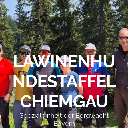
LAWINENHU
NDESTAFFEL
CHIEMGAU
Spezialeinheit der Bergwacht
Bayern