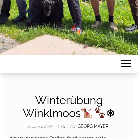
Winterübung
Winklmoos
❄
Von
GEORG MAYER
4. Januar 2025
0