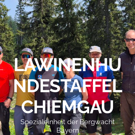
LAWINENHU
NDESTAFFEL
CHIEMGAU
Spezialeinheit der Bergwacht
Bayern